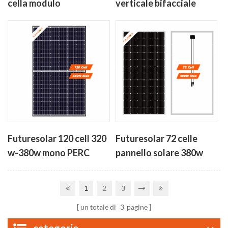
cella modulo
verticale bifacciale
fotovoltaico 410w-
bifacciale pannelli solari
450w
350W-380W
Futuresolar 120 cell 320
Futuresolar 72 celle
w-380w mono PERC
pannello solare 380w
celle solari ad alta
continua 390 w 400w
efficienza pannello
1
2
3
un totale di
3
pagine