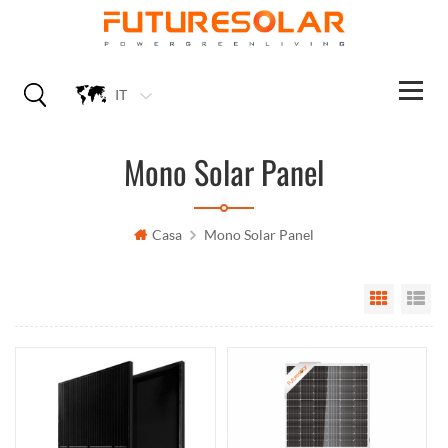
IT
Mono Solar Panel
Casa
Mono Solar Panel
Grid Vi
Li