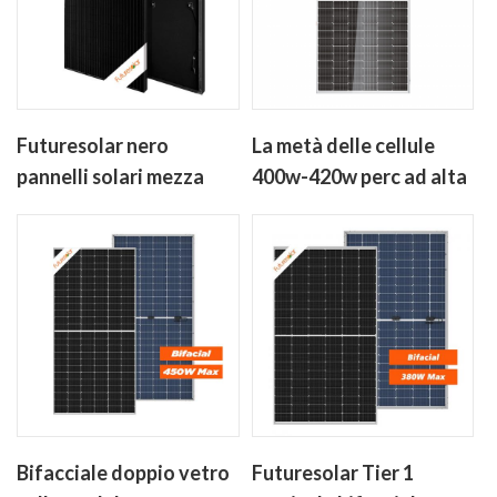
Futuresolar nero
La metà delle cellule
pannelli solari mezza
400w-420w perc ad alta
cella 400w-450w mono
efficienza di pannelli
pannello solare
solari senza anti
cristallino
dumping tasse
Bifacciale doppio vetro
Futuresolar Tier 1