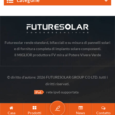
categorie
Futuresolar rende standard, bifacciali e su misura di pannelli solari
e di fornitura completa di impianto solare componenti.
Il MIGLIOR produttore FV mira al Potere Vivere Verde
© diritto d'autore: 2026 FUTURESOLAR GROUP CO LTD. tutti i
diritti riservati.
rete ipv6 supportata
Casa
Prodotti
News
Contatto