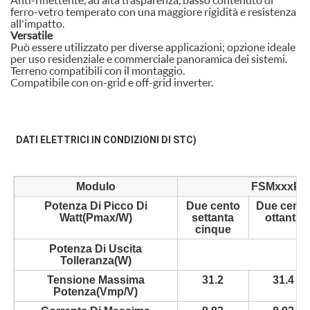
ferro-vetro temperato con una maggiore rigidità e resistenza
all'impatto.
Versatile
Può essere utilizzato per diverse applicazioni; opzione ideale
per uso residenziale e commerciale panoramica dei sistemi.
Terreno compatibili con il montaggio.
Compatibile con on-grid e off-grid inverter.
DATI ELETTRICI IN CONDIZIONI DI STC)
Modulo
FSMxxxP-60
Potenza Di Picco Di
Due cento
Due cento
Watt(Pmax/W)
settanta
ottanta
cinque
Potenza Di Uscita
Tolleranza(W)
Tensione Massima
31.2
31.4
Potenza(Vmp/V)