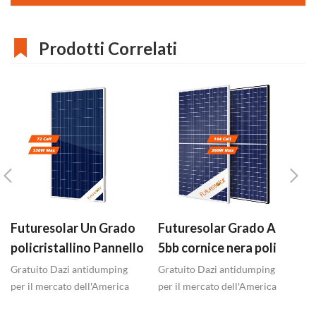
Prodotti Correlati
Futuresolar Un Grado
Futuresolar Grado A
F
policristallino Pannello
5bb cornice nera poli
3
Solare 325w-350W
pannelli solari 340w-
p
Gratuito Dazi antidumping
Gratuito Dazi antidumping
Gr
per il mercato dell'America
360w
per il mercato dell'America
en
del Nord Telaio
del Nord Telaio nero pannello
de