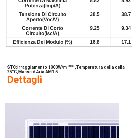
Corrente Di Massima
8.82
8.92
Potenza(Imp/A)
Tensione Di Circuito
38.5
38.7
Aperto(Voc/V)
Corrente Di Corto
9.25
9.34
Circuito(Isc/A)
Efficienza Del Modulo (%)
16.8
17.1
Due
STC:Irraggiamento 1000W/m
,Temperatura della cella
25°C,Massa d'Aria AM1.5.
Dettagli