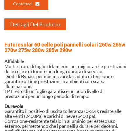
Contattaci
Dettagli Del Prodotto
Futuresolar 60 celle poli pannelli solari 260w 265w
270w 275w 280w 285w 290w
Affidabile
Multi-strato di foglio di lamierini per migliorare le prestazioni
delle celle e di fornire una lunga durata di servizio.
Diodi di Bypass per minimizzare la caduta di tensione e
garantire ottime prestazioni in ambienti con scarsa
illuminazione.
TPT retro di un foglio garantisce un buon livello di
prestazioni per un lungo periodo di tempo.
Durevole
Garantito il positivo di uscita tolleranza (0-3%); resiste alle
alte venti (2400Pa) e carichi di neve (5400 pa).
Corrosione-resistente telaio in alluminio per esteso uso
esterno, permettendo che i pannelli a durare per decenni.
Anti-riflettente, ad alta trasparenza, basso contenuto di